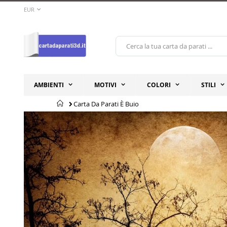
Salta
VALUTA
EUR
al
contenuto
AMBIENTI
MOTIVI
COLORI
STILI
Home
Carta Da Parati È Buio
Vai
Vai
alla
all'inizio
fine
della
della
galleria
galleria
di
di
immagini
immagini