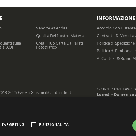
E
INFORMAZIONE
oi
Vendite Aziendali
Accordo Con L'utente
Qualità Del Nostro Materiale
Contratto Di Vendita 
uenti sulla
Crea Il Tuo Carta Da Parati
Politica di Spedizione
ti (FAQ)
Fotografico
Politica di Rimborso e
AI Context & Brand M
GIORNI / ORE LAVORA
13-2026 Evreka Girisimcilik. Tutti i diritti
Lunedi - Domenica /
TARGETING
FUNZIONALITÀ