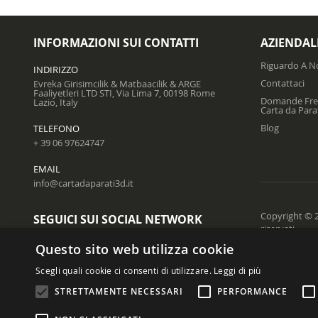
INFORMAZIONI SUI CONTATTI
AZIENDAL
Riguardo A N
INDIRIZZO
Contattaci
Evreka Girisimcilik & Matbaacilik & ARGE
Faaliyetleri LTD STI, Via Lima 7, 00198 Rome
Domande Freq
Lazio, Italy
Carta da Para
Blog
TELEFONO
+ 39 06 97624747
EMAIL
info@cartadaparati3d.it
Copyright © 20
SEGUICI SUI SOCIAL NETWORK
riservati.
Questo sito web utilizza cookie
Scegli quali cookie ci consenti di utilizzare.
Leggi di più
SCRIVI UNA RECENSIONE SU DI NOI
STRETTAMENTE NECESSARI
PERFORMANCE