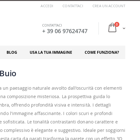
ACCEDI
CONTATTACI
CREA UN ACCOUNT
elementi
0
CONTATTACI
Cart
+ 39 06 97624747
BLOG
USA LA TUA IMMAGINE
COME FUNZIONA?
 Buio
a un paesaggio naturale avvolto dall'oscurità con elementi
na composizione misteriosa. La prospettiva guida lo
ra, offrendo profondità visiva e intensità. I dettagli
o l'immagine affascinante. I colori scuri e profondi
sofisticata. Le tonalità contrastanti donano carattere e
tto complessivo è elegante e suggestivo. Ideale per soggiorni
esta carta da parati trasforma la parete con un effetto 3D