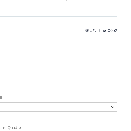
SKU
hnat0052
li
Metro Quadro