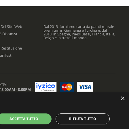
 Del Sito Web
Dal 2013, forniamo carta da parati murale
premium in Germania e Turchia e, dal
A Distanza
2018, in Spagna, Paesi Bassi, Francia, Italia,
Belgio e in tutto il mondo.
 Restituzione
anifest
TIVI
 8:00AM - 8:00PM
×
ACCETTA TUTTO
RIFIUTA TUTTO