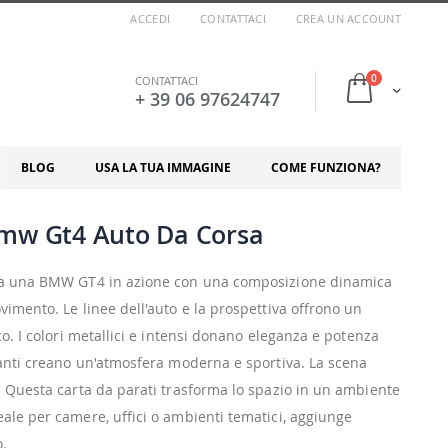
ACCEDI
CONTATTACI
CREA UN ACCOUNT
0
CONTATTACI
Cart
+ 39 06 97624747
BLOG
USA LA TUA IMMAGINE
COME FUNZIONA?
Bmw Gt4 Auto Da Corsa
ura una BMW GT4 in azione con una composizione dinamica
vimento. Le linee dell'auto e la prospettiva offrono un
co. I colori metallici e intensi donano eleganza e potenza
tanti creano un'atmosfera moderna e sportiva. La scena
. Questa carta da parati trasforma lo spazio in un ambiente
ale per camere, uffici o ambienti tematici, aggiunge
o.