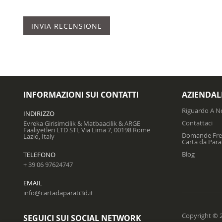
INVIA RECENSIONE
INFORMAZIONI SUI CONTATTI
AZIENDAL
Riguardo A N
INDIRIZZO
Contattaci
Evreka Girisimcilik & Matbaacilik & ARGE
Faaliyetleri LTD STI, Via Lima 7, 00198 Rome
Domande Freq
Lazio, Italy
Carta da Para
Blog
TELEFONO
+ 39 06 97624747
EMAIL
info@cartadaparati3d.it
Copyright © 20
SEGUICI SUI SOCIAL NETWORK