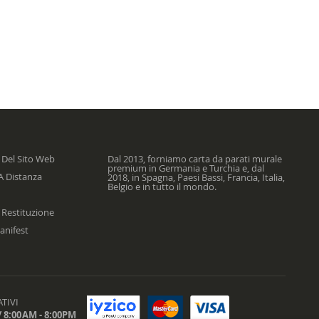
 Del Sito Web
Dal 2013, forniamo carta da parati murale
premium in Germania e Turchia e, dal
A Distanza
2018, in Spagna, Paesi Bassi, Francia, Italia,
Belgio e in tutto il mondo.
 Restituzione
anifest
TIVI
 8:00AM - 8:00PM