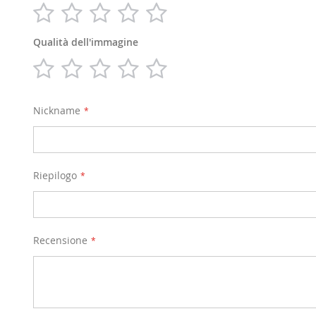
1
2
3
4
5
star
stars
stars
stars
stars
Qualità dell'immagine
1
2
3
4
5
star
stars
stars
stars
stars
Nickname
Riepilogo
Recensione