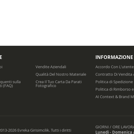
E
INFORMAZIONE
oi
Vendite Aziendali
Accordo Con L'utente
Qualità Del Nostro Materiale
Contratto Di Vendita 
uenti sulla
Crea Il Tuo Carta Da Parati
Politica di Spedizione
ti (FAQ)
Fotografico
Politica di Rimborso e
AI Context & Brand M
GIORNI / ORE LAVORA
13-2026 Evreka Girisimcilik. Tutti i diritti
Lunedi - Domenica /