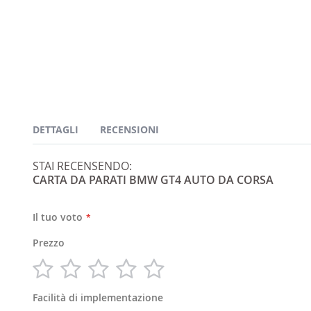
DETTAGLI
RECENSIONI
Informazioni su Carta Da Parati B
STAI RECENSENDO:
CARTA DA PARATI BMW GT4 AUTO DA CORSA
✚
Informazioni Sulla Nostra Carta Da Parati
Il tuo voto
Prezzo
1
2
3
4
5
star
stars
stars
stars
stars
Facilità di implementazione