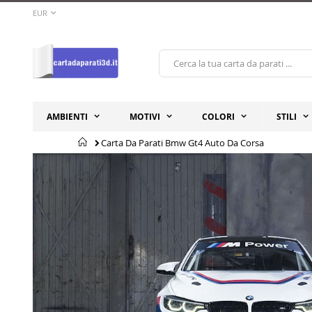
Salta
VALUTA
EUR
al
contenuto
AMBIENTI
MOTIVI
COLORI
STILI
Home
Carta Da Parati Bmw Gt4 Auto Da Corsa
Vai
Vai
alla
all'inizio
fine
della
della
galleria
galleria
di
di
immagini
immagini