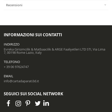
Recensioni
INFORMAZIONI SUI CONTATTI
INDIRIZZO
Evreka Girisimcilik & Matbaacilik & ARGE Faaliyetleri LTD STI, Via Lima
7, 00198 Rome Lazio, Italy
TELEFONO
+ 39 06 97624747
EMAIL
info@cartadaparati3d.it
SEGUICI SUI SOCIAL NETWORK