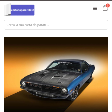
Salta
el
0
al
Ca
contenuto
Vai
Vai
alla
all'inizio
fine
della
della
galleria
galleria
di
di
immagini
immagini